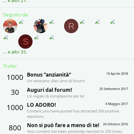
... e altri 27.
Seguito da
R
S
... e altri 35.
Trofei
Bonus "anzianità"
10 Aprile 2018
1000
Un veterano: dieci anni di forum!
Auguri dal forum!
20 Settembre 2017
30
Un regalo di compleanno per te!
LO ADORO!
4 Maggio 2017
1000
Content you have posted has attracted 500 positive
reactions.
Non si può fare a meno di te!
24 Ottobre 2016
800
Your content has been positively reacted to 250 times.