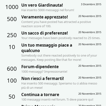
Un vero Giardinauta!
3 Dicembre 2015
1000
Hai inserito 5000 messaggi nel forum!
Veramente apprezzato!
20 Novembre 2015
500
Content you have posted has attracted a positive
reaction score of 100.
Un sacco di preferenze!
20 Novembre 2015
250
Your messages have been positively reacted to 25 times.
Un tuo messaggio piace a
20 Novembre 2015
10
qualcuno
Somebody out there reacted positively to one of your
messages. Keep posting like that for more!
Forum-dipendente
20 Novembre 2015
600
1000 messaggi? Impressionante!
Non riesci a fermarti!
20 Novembre 2015
100
Hai inserito 500 messaggi. Speriamo tu ci abbia messo
più di un mese!
Continua a tornare
20 Novembre 2015
50
100 messaggi inseriti nel forum. Ti deve piacere qui!
20 Novembre 2015