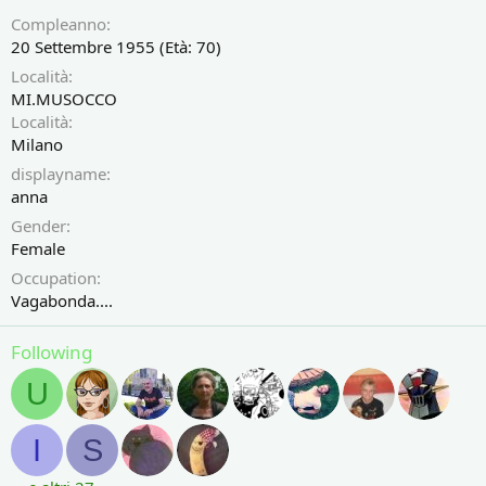
Compleanno
20 Settembre 1955 (Età: 70)
Località
MI.MUSOCCO
Località
Milano
displayname
anna
Gender
Female
Occupation
Vagabonda....
Following
U
I
S