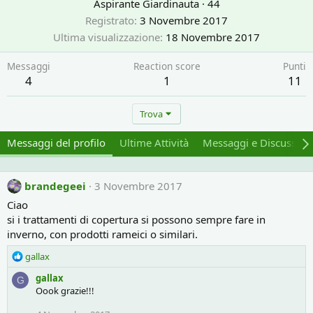
Aspirante Giardinauta
·
44
Registrato
3 Novembre 2017
Ultima visualizzazione
18 Novembre 2017
Messaggi
Reaction score
Punti
4
1
11
Trova
Messaggi del profilo
Ultime Attività
Messaggi e Discussion
brandegeei
3 Novembre 2017
Ciao
si i trattamenti di copertura si possono sempre fare in
inverno, con prodotti rameici o similari.
R
gallax
e
gallax
G
a
Oook grazie!!!
c
t