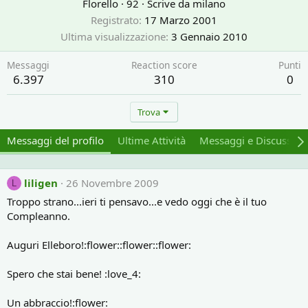
Florello
·
92
·
Scrive da
milano
Registrato
17 Marzo 2001
Ultima visualizzazione
3 Gennaio 2010
Messaggi
Reaction score
Punti
6.397
310
0
Trova
Messaggi del profilo
Ultime Attività
Messaggi e Discussion
liligen
26 Novembre 2009
L
Troppo strano...ieri ti pensavo...e vedo oggi che è il tuo
Compleanno.
Auguri Elleboro!:flower::flower::flower:
Spero che stai bene! :love_4:
Un abbraccio!:flower: