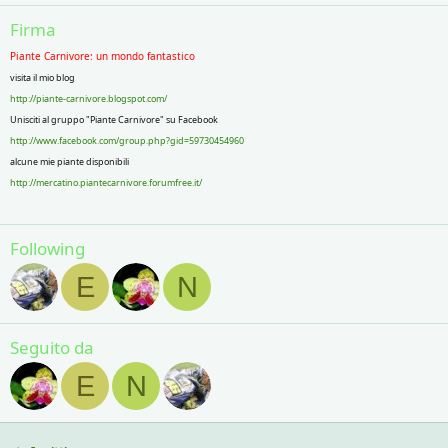
Firma
Piante Carnivore: un mondo fantastico
visita il mio blog
http://piante-carnivore.blogspot.com/
Unisciti al gruppo "Piante Carnivore" su Facebook
http://www.facebook.com/group.php?gid=59730454960
alcune mie piante disponibili
http://mercatino.piantecarnivore.forumfree.it/
Following
E
N
Seguito da
E
N