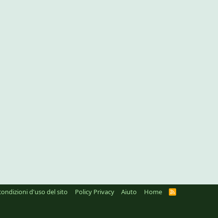
condizioni d'uso del sito
Policy Privacy
Aiuto
Home
R
S
S