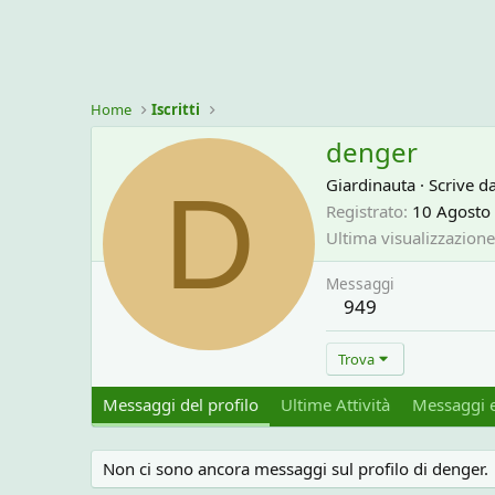
Home
Iscritti
denger
D
Giardinauta
·
Scrive d
Registrato
10 Agosto
Ultima visualizzazione
Messaggi
949
Trova
Messaggi del profilo
Ultime Attività
Messaggi e
Non ci sono ancora messaggi sul profilo di denger.