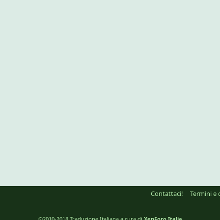
Contattaci!
Termini e 
©2010-2018 Traduzione Italiana a cura di
XenForo Italia