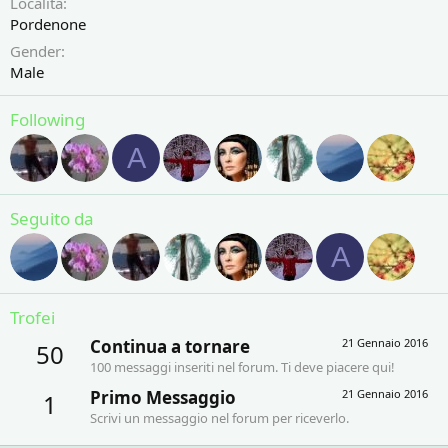
Località
Pordenone
Gender
Male
Following
A
Seguito da
A
Trofei
Continua a tornare
21 Gennaio 2016
50
100 messaggi inseriti nel forum. Ti deve piacere qui!
Primo Messaggio
21 Gennaio 2016
1
Scrivi un messaggio nel forum per riceverlo.