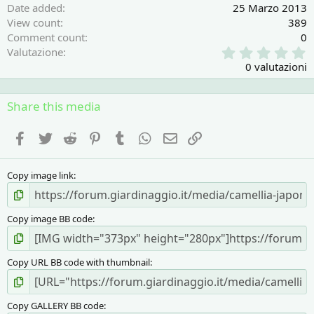
Date added
25 Marzo 2013
View count
389
Comment count
0
0
Valutazione
,
0 valutazioni
0
0
s
Share this media
t
e
Facebook
Twitter
Reddit
Pinterest
Tumblr
WhatsApp
e-mail
Link
l
l
a
Copy image link
(
e
)
Copy image BB code
Copy URL BB code with thumbnail
Copy GALLERY BB code