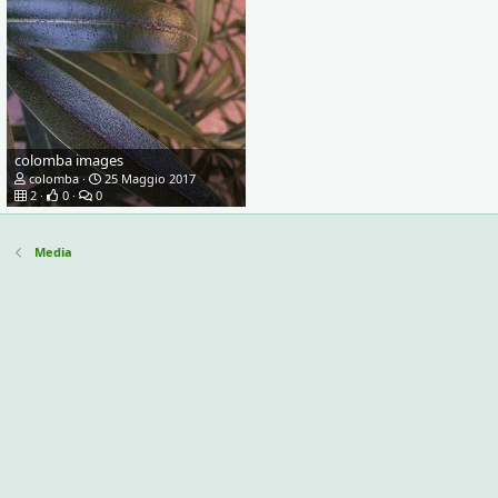
colomba images
colomba
25 Maggio 2017
2
0
0
Media