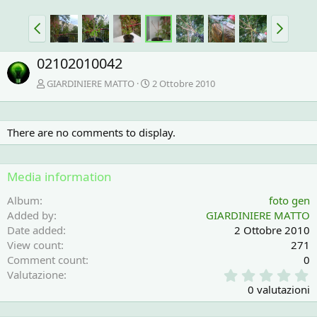
02102010042
GIARDINIERE MATTO
2 Ottobre 2010
There are no comments to display.
Media information
Album
foto gen
Added by
GIARDINIERE MATTO
Date added
2 Ottobre 2010
View count
271
Comment count
0
0
Valutazione
,
0 valutazioni
0
0