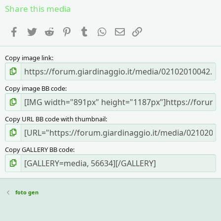
s
Share this media
t
e
Facebook
Twitter
Reddit
Pinterest
Tumblr
WhatsApp
e-mail
Link
l
l
a
Copy image link
(
e
)
Copy image BB code
Copy URL BB code with thumbnail
Copy GALLERY BB code
foto gen