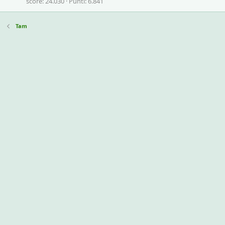
score
24.030
Punti
6.841
Tam