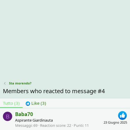
Sta morendo?
Members who reacted to message #4
Tutto
(3)
Like
(3)
Baba70
B
Aspirante Giardinauta
23 Giugno 2025
Messaggi
69
Reaction score
22
Punti
11