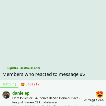
Ligustro - di oltre 35 anni .
Members who reacted to message #2
Tutto
(1)
Love
(1)
danielep
Florello Senior
·
76
·
Scrive da
San Donà di Piave -
24 Maggio 2025
lungo il fiume-a 22 km dal mare