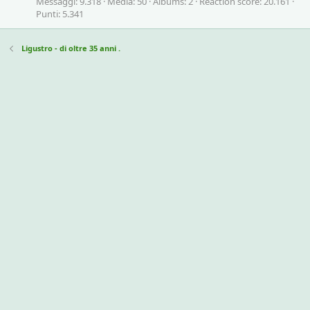
Messaggi
9.318
Media
50
Albums
2
Reaction score
20.161
Punti
5.341
Ligustro - di oltre 35 anni .