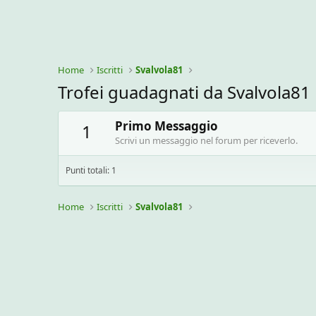
Home
Iscritti
Svalvola81
Trofei guadagnati da Svalvola81
Primo Messaggio
1
Scrivi un messaggio nel forum per riceverlo.
Punti totali: 1
Home
Iscritti
Svalvola81