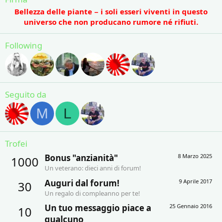
Bellezza delle piante − i soli esseri viventi in questo
universo che non producano rumore né rifiuti.
Following
Seguito da
M
L
Trofei
Bonus "anzianità"
8 Marzo 2025
1000
Un veterano: dieci anni di forum!
Auguri dal forum!
9 Aprile 2017
30
Un regalo di compleanno per te!
Un tuo messaggio piace a
25 Gennaio 2016
10
qualcuno