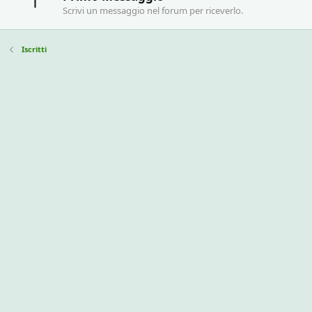
1
Scrivi un messaggio nel forum per riceverlo.
Iscritti