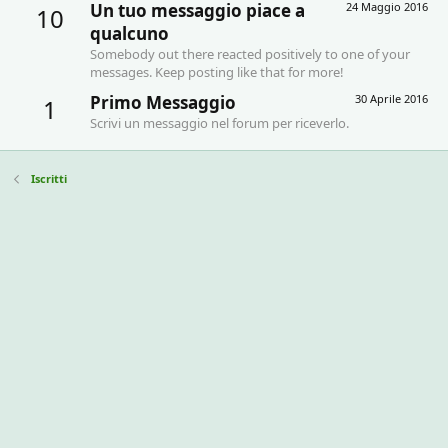
Un tuo messaggio piace a
24 Maggio 2016
10
qualcuno
Somebody out there reacted positively to one of your
messages. Keep posting like that for more!
Primo Messaggio
30 Aprile 2016
1
Scrivi un messaggio nel forum per riceverlo.
Iscritti