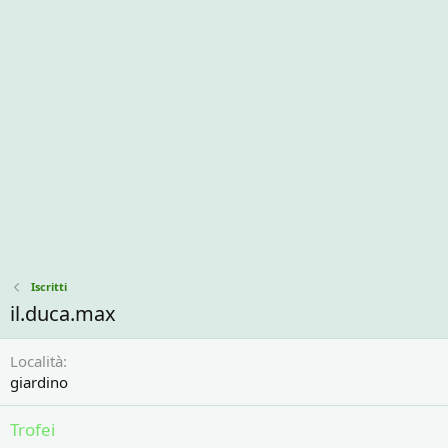
Iscritti
il.duca.max
Località
giardino
Trofei