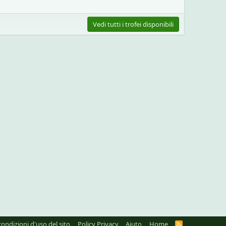
Vedi tutti i trofei disponibili
condizioni d'uso del sito
Policy Privacy
Aiuto
Home
R