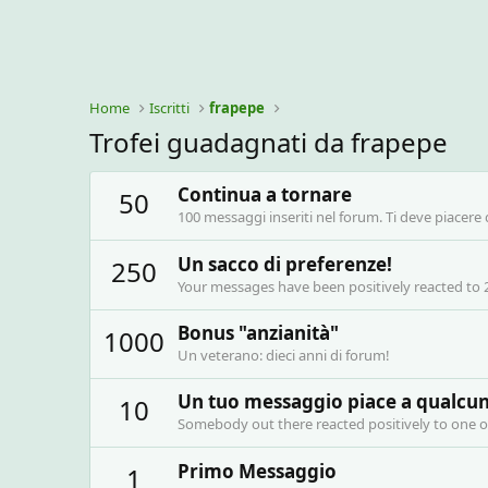
Home
Iscritti
frapepe
Trofei guadagnati da frapepe
Continua a tornare
50
100 messaggi inseriti nel forum. Ti deve piacere 
Un sacco di preferenze!
250
Your messages have been positively reacted to 
Bonus "anzianità"
1000
Un veterano: dieci anni di forum!
Un tuo messaggio piace a qualcu
10
Somebody out there reacted positively to one o
Primo Messaggio
1