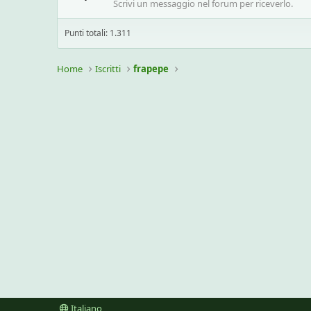
Scrivi un messaggio nel forum per riceverlo.
Punti totali: 1.311
Home
Iscritti
frapepe
Italiano