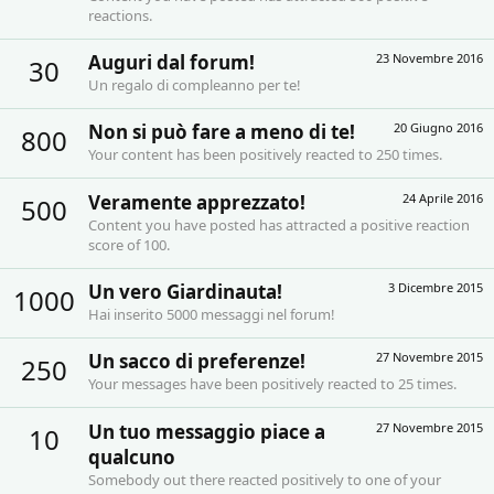
reactions.
Auguri dal forum!
23 Novembre 2016
30
Un regalo di compleanno per te!
Non si può fare a meno di te!
20 Giugno 2016
800
Your content has been positively reacted to 250 times.
Veramente apprezzato!
24 Aprile 2016
500
Content you have posted has attracted a positive reaction
score of 100.
Un vero Giardinauta!
3 Dicembre 2015
1000
Hai inserito 5000 messaggi nel forum!
Un sacco di preferenze!
27 Novembre 2015
250
Your messages have been positively reacted to 25 times.
Un tuo messaggio piace a
27 Novembre 2015
10
qualcuno
Somebody out there reacted positively to one of your