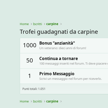
Home
Iscritti
carpine
Trofei guadagnati da carpine
Bonus "anzianità"
1000
Un veterano: dieci anni di forum!
Continua a tornare
50
100 messaggi inseriti nel forum. Ti deve piacere 
Primo Messaggio
1
Scrivi un messaggio nel forum per riceverlo.
Punti totali: 1.051
Home
Iscritti
carpine