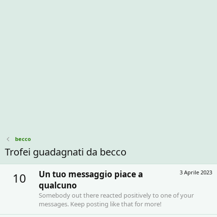
becco
Trofei guadagnati da becco
Un tuo messaggio piace a
3 Aprile 2023
10
qualcuno
Somebody out there reacted positively to one of your
messages. Keep posting like that for more!