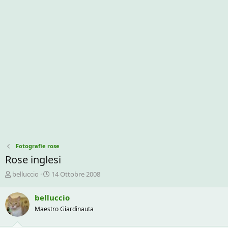
Fotografie rose
Rose inglesi
C
D
belluccio
14 Ottobre 2008
r
a
e
t
belluccio
a
a
Maestro Giardinauta
t
d
o
i