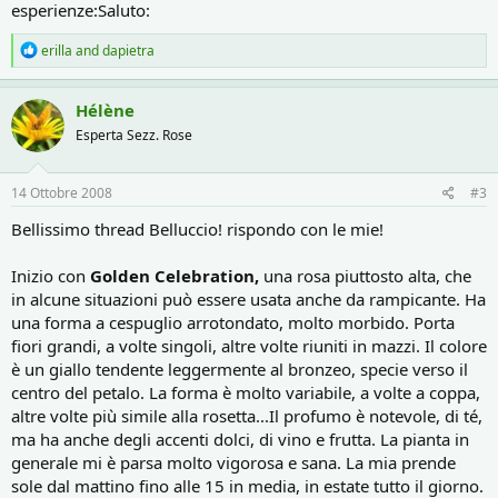
esperienze:Saluto:
R
erilla
and
dapietra
e
a
c
Hélène
t
Esperta Sezz. Rose
i
o
n
s
14 Ottobre 2008
#3
:
Bellissimo thread Belluccio! rispondo con le mie!
Inizio con
Golden Celebration,
una rosa piuttosto alta, che
in alcune situazioni può essere usata anche da rampicante. Ha
una forma a cespuglio arrotondato, molto morbido. Porta
fiori grandi, a volte singoli, altre volte riuniti in mazzi. Il colore
è un giallo tendente leggermente al bronzeo, specie verso il
centro del petalo. La forma è molto variabile, a volte a coppa,
altre volte più simile alla rosetta...Il profumo è notevole, di té,
ma ha anche degli accenti dolci, di vino e frutta. La pianta in
generale mi è parsa molto vigorosa e sana. La mia prende
sole dal mattino fino alle 15 in media, in estate tutto il giorno.