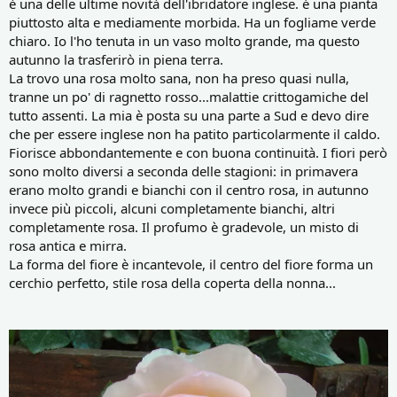
è una delle ultime novità dell'ibridatore inglese. é una pianta
piuttosto alta e mediamente morbida. Ha un fogliame verde
chiaro. Io l'ho tenuta in un vaso molto grande, ma questo
autunno la trasferirò in piena terra.
La trovo una rosa molto sana, non ha preso quasi nulla,
tranne un po' di ragnetto rosso...malattie crittogamiche del
tutto assenti. La mia è posta su una parte a Sud e devo dire
che per essere inglese non ha patito particolarmente il caldo.
Fiorisce abbondantemente e con buona continuità. I fiori però
sono molto diversi a seconda delle stagioni: in primavera
erano molto grandi e bianchi con il centro rosa, in autunno
invece più piccoli, alcuni completamente bianchi, altri
completamente rosa. Il profumo è gradevole, un misto di
rosa antica e mirra.
La forma del fiore è incantevole, il centro del fiore forma un
cerchio perfetto, stile rosa della coperta della nonna...