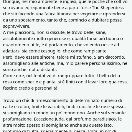
Dunque, nel mio ambiente le inglesi, quelle poche che coltivo
si trovano egregiamente bene a parte forse The Sheperdess
che stà facendo una fatica titanica per vegetare e riprendersi
da uno spostamento, tanto che, comincio a dubitare possa
sopravvivere.
A me piacciono, non si discute, le trovo belle, sane,
assolutamente molto generose e, qualità forse più buona o
quantomeno utile, è il portamento, che volendo riesce ad
adattarsi sia come cespuglio, che come rampicante.
Però, devo essere sincera, talora mi stufano. Siam daccordo,
assomigliano alle antiche, ma, mio parere personalissimo, ne
sono anche molto distanti.
Come dire, nel tentativo di raggruppare tutto il bello della
rosa come specie e pianta, si è finiti con il levar loro qualcosa,
fascino credo e personalità.
Trovo un chè di rimescolamento di determinato numero di
carte e colori, finite le variabili, finiti i giochi e le rose spesso,
si somigliano in modo un po' monotono. Anche sul versante
profumazione. Eccezione Jude, dal profumo paradisiaco, le
altre molto spesso si somigliano anche su questo lato.
profumo di frutta, specialmente di pesca. Tolta un po' di