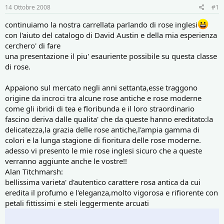
r
i
14 Ottobre 2008
#1
e
n
D
i
continuiamo la nostra carrellata parlando di rose inglesi
i
z
con l'aiuto del catalogo di David Austin e della mia esperienza
s
i
cerchero' di fare
c
o
u
una presentazione il piu' esauriente possibile su questa classe
s
di rose.
s
i
Appaiono sul mercato negli anni settanta,esse traggono
o
origine da incroci tra alcune rose antiche e rose moderne
n
come gli ibridi di tea e floribunda e il loro straordinario
e
fascino deriva dalle qualita' che da queste hanno ereditato:la
delicatezza,la grazia delle rose antiche,l'ampia gamma di
colori e la lunga stagione di fioritura delle rose moderne.
adesso vi presento le mie rose inglesi sicuro che a queste
verranno aggiunte anche le vostre!!
Alan Titchmarsh:
bellissima varieta' d'autentico carattere rosa antica da cui
eredita il profumo e l'eleganza,molto vigorosa e rifiorente con
petali fittissimi e steli leggermente arcuati