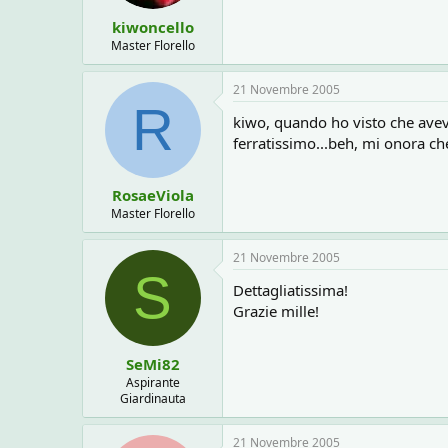
kiwoncello
Master Florello
21 Novembre 2005
R
kiwo, quando ho visto che avev
ferratissimo...beh, mi onora che
RosaeViola
Master Florello
21 Novembre 2005
S
Dettagliatissima!
Grazie mille!
SeMi82
Aspirante
Giardinauta
21 Novembre 2005