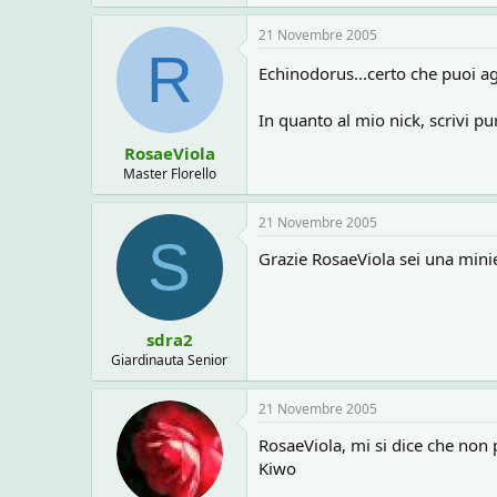
21 Novembre 2005
R
Echinodorus...certo che puoi ag
In quanto al mio nick, scrivi pur
RosaeViola
Master Florello
21 Novembre 2005
S
Grazie RosaeViola sei una mini
sdra2
Giardinauta Senior
21 Novembre 2005
RosaeViola, mi si dice che non
Kiwo