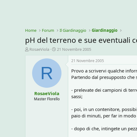
Home
Forum
Il Giardinaggio
Giardinaggio
pH del terreno e sue eventuali c
C
D
RosaeViola
21 Novembre 2005
r
a
e
t
21 Novembre 2005
a
a
R
Provo a scrivervi qualche infor
t
d
o
i
Partendo dal presupposto che si
r
i
e
n
- prelevate dei campioni di ter
RosaeViola
D
i
sassi;
i
z
Master Florello
s
i
- poi, in un contenitore, possi
c
o
u
paio di minuti, per far in modo
s
s
- dopo di che, intingete un pezzo
i