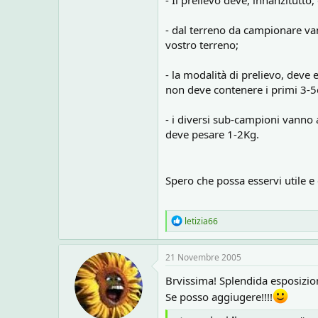
- Il prelievo deve, innanzitutto
- dal terreno da campionare van
vostro terreno;
- la modalità di prelievo, deve 
non deve contenere i primi 3-5c
- i diversi sub-campioni vanno 
deve pesare 1-2Kg.
Spero che possa esservi utile e
R
letizia66
e
a
c
21 Novembre 2005
t
i
Brvissima! Splendida esposizio
o
Se posso aggiugere!!!!
n
s