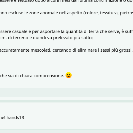
, essere effettuato dopo alcuni mesi dall'ultima concimazione o do
no escluse le zone anomale nell'aspetto (colore, tessitura, pietros
essere casuale e per asportare la quantità di terra che serve, è s
m. di terreno e quindi va prelevato più sotto;
accuratamente mescolati, cercando di eliminare i sassi più grossi.
 che sia di chiara comprensione.
ne!:hands13: