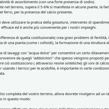
calinità di assorbimento (con una forte presenza di sodio).
nte nel terreno, supera il 5-6% si manifesta in alcune piante, la fa
el ferro, per la presenza del calcio presente.
 deve utilizzare la pratica della
gessatura
, intervento di spandime
ù efficace ed è anche più conveniente per i nostri impieghi.
ifferenza di quella costituzionale) crea gravi problemi di fertilità,
ta di una pianta (come i colloidi), la formazione di una struttura d
e di lavaggi con "acqua dolce" per consentire un certo dilavament
rovenire da quegli "addolcitori" che spesso vengono proposti per 
e ciò sostituiscono ( attraverso resine sintetiche) gli ioni di calci
 usando i terricci per le acidofile, è importante in certe condizion
ata.
alisi completa del vostro terreno, allora dovrete rivolgervi ad un 
no in questo modo: