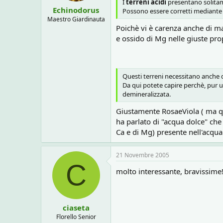
I
terreni acidi
presentano solitam
:
Echinodorus
Possono essere corretti mediante
Maestro Giardinauta
Poichè vi è carenza anche di ma
e ossido di Mg nelle giuste propo
Questi terreni necessitano anche d
Da qui potete capire perchè, pur us
demineralizzata.
Giustamente RosaeViola ( ma qua
ha parlato di "acqua dolce" che
Ca e di Mg) presente nell'acqua e
21 Novembre 2005
C
molto interessante, bravissime!
ciaseta
Florello Senior