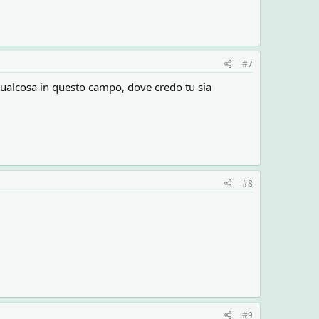
#7
qualcosa in questo campo, dove credo tu sia
#8
#9