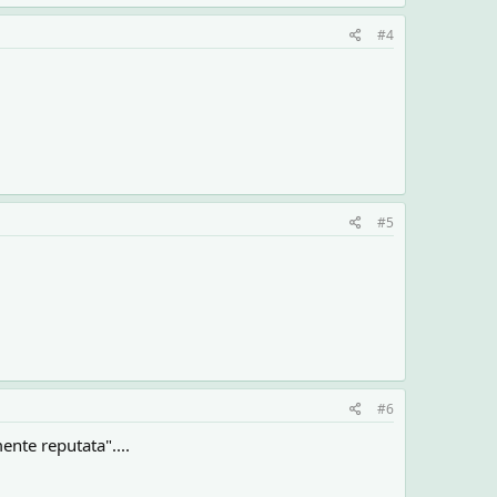
#4
#5
#6
nte reputata"....