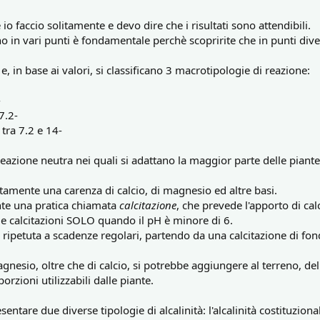
o faccio solitamente e devo dire che i risultati sono attendibili.
no in vari punti è fondamentale perchè scopririte che in punti div
e, in base ai valori, si classificano 3 macrotipologie di reazione:
-
 7.2-
 tra 7.2 e 14-
 reazione neutra nei quali si adattano la maggior parte delle piante
tamente una carenza di calcio, di magnesio ed altre basi.
nte una pratica chiamata
calcitazione
, che prevede l'apporto di cal
 le calcitazioni SOLO quando il pH è minore di 6.
ipetuta a scadenze regolari, partendo da una calcitazione di fon
gnesio, oltre che di calcio, si potrebbe aggiungere al terreno, de
rzioni utilizzabili dalle piante.
sentare due diverse tipologie di alcalinità: l'alcalinità costituzio