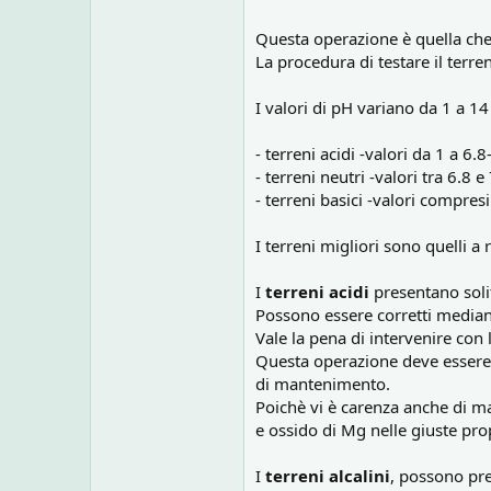
o
n
Questa operazione è quella che i
e
La procedura di testare il terre
I valori di pH variano da 1 a 14 
- terreni acidi -valori da 1 a 6.8
- terreni neutri -valori tra 6.8 e
- terreni basici -valori compresi
I terreni migliori sono quelli a
I
terreni acidi
presentano soli
Possono essere corretti media
Vale la pena di intervenire con
Questa operazione deve essere r
di mantenimento.
Poichè vi è carenza anche di ma
e ossido di Mg nelle giuste propo
I
terreni alcalini
, possono pre