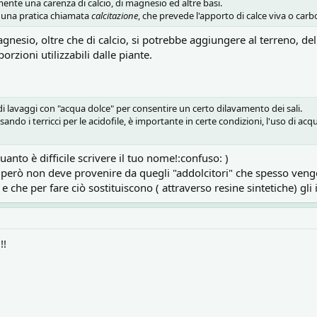
ente una carenza di calcio, di magnesio ed altre basi.
 una pratica chiamata
calcitazione
, che prevede l'apporto di calce viva o carb
gnesio, oltre che di calcio, si potrebbe aggiungere al terreno, de
rzioni utilizzabili dalle piante.
i lavaggi con "acqua dolce" per consentire un certo dilavamento dei sali.
ando i terricci per le acidofile, è importante in certe condizioni, l'uso di ac
nto è difficile scrivere il tuo nome!:confuso: )
 però non deve provenire da quegli "addolcitori" che spesso vengo
 che per fare ciò sostituiscono ( attraverso resine sintetiche) gli i
!!