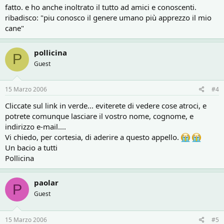
fatto. e ho anche inoltrato il tutto ad amici e conoscenti.
ribadisco: "piu conosco il genere umano più apprezzo il mio
cane"
pollicina
P
Guest
15 Marzo 2006
#4
Cliccate sul link in verde... eviterete di vedere cose atroci, e
potrete comunque lasciare il vostro nome, cognome, e
indirizzo e-mail....
Vi chiedo, per cortesia, di aderire a questo appello.
Un bacio a tutti
Pollicina
paolar
P
Guest
15 Marzo 2006
#5