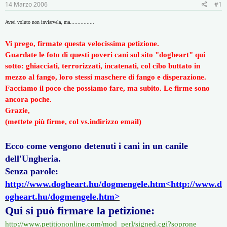
r
i
14 Marzo 2006
#1
e
n
D
i
Avrei voluto non inviarvela, ma................
i
z
s
i
Vi prego, firmate questa velocissima petizione.
c
o
Guardate le foto di questi poveri cani sul sito "dogheart" qui
u
s
sotto: ghiacciati, terrorizzati, incatenati, col cibo buttato in
s
mezzo al fango, loro stessi maschere di fango e disperazione.
i
Facciamo il poco che possiamo fare, ma subito. Le firme sono
o
ancora poche.
n
e
Grazie,
(mettete più firme, col vs.indirizzo email)
Ecco come vengono detenuti i cani in un canile
dell'Ungheria.
Senza parole:
http://www.dogheart.hu/dogmengele.htm
<http://www.d
ogheart.hu/dogmengele.htm>
Qui si può firmare la petizione:
http://www.petitiononline.com/mod_perl/signed.cgi?soprone