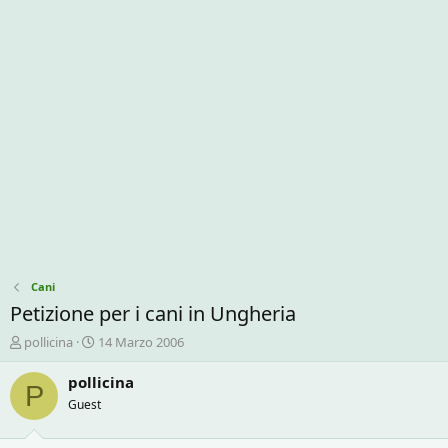
Cani
Petizione per i cani in Ungheria
C
D
pollicina
14 Marzo 2006
r
a
e
t
pollicina
P
a
a
Guest
t
d
o
i