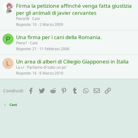
Firma la petizione affinché venga fatta giustizia
per gli animali di javier cervantes
Piera58
Cani
Risposte
10
2 Marzo 2009
Una firma per i cani della Romania.
P
Piera1
Cani
Risposte
21
11 Febbraio 2006
Un area di alberi di Ciliegio Giapponesi in Italia
L
l.a.i.r
Parliamo di tutto un po'
Risposte
16
6 Marzo 2010
Facebook
Twitter
Reddit
Pinterest
Tumblr
WhatsApp
e-mail
Link
Condividi:
Cani