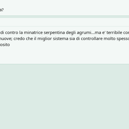
a?
cidi contro la minatrice serpentina degli agrumi...ma e' terribile
 nuove; credo che il miglior sistema sia di controllare molto spes
posito