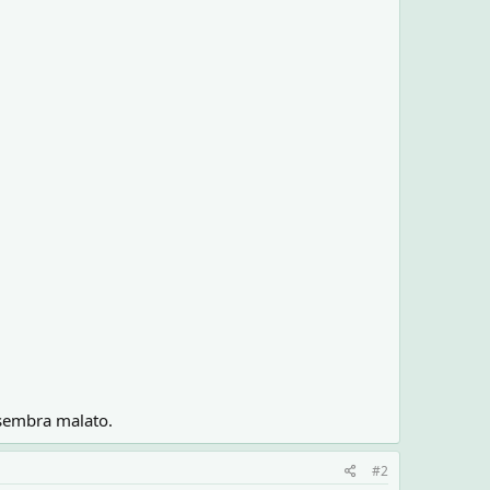
e sembra malato.
#2