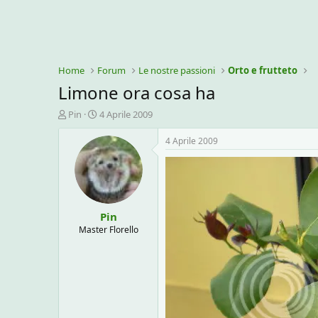
Home
Forum
Le nostre passioni
Orto e frutteto
Limone ora cosa ha
C
D
Pin
4 Aprile 2009
r
a
e
t
4 Aprile 2009
a
a
t
d
o
i
r
i
e
n
Pin
D
i
i
z
Master Florello
s
i
c
o
u
s
s
i