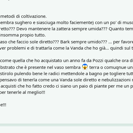
 metodi di coltivazione.
 (sembra sughero e siasciuga molto faciemente) con un po' di musc
 diretto??? Devo mantenere la zattera sempre umida??? Quanto temp
. insomma propio tutto.
so che faccio sole diretto??? Bark sempre umido??? ... per favore
er problemi e di trattarla come la Vanda che ho già... quindi sul t
 come quella che ho acquistato un anno fa da Pozzi qualche ora di
 substrato che è presente nel vaso sembra
terra o comuqnue un s
stirolo pulendo bene le radici mettendole a bagno pe togliere tutti
 pensavo di tenerla come una Vanda sole diretto e nebulizzazioni mo
cquisti che ho fatto credo ci siano un paio di piante per me un p
 per tenerle al meglio!!!
e!!!