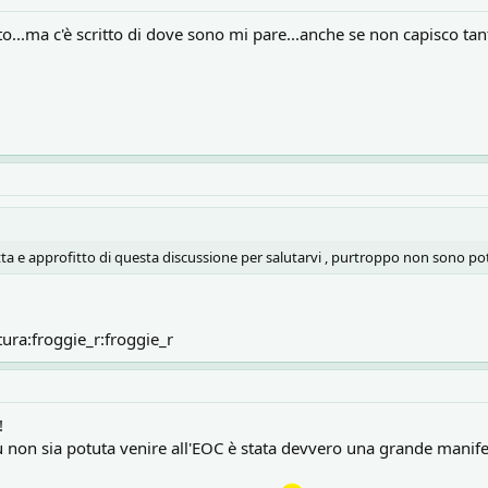
to...ma c'è scritto di dove sono mi pare...anche se non capisco tan
itta e approfitto di questa discussione per salutarvi , purtroppo non sono 
ra:froggie_r:froggie_r
!
non sia potuta venire all'EOC è stata devvero una grande manifes