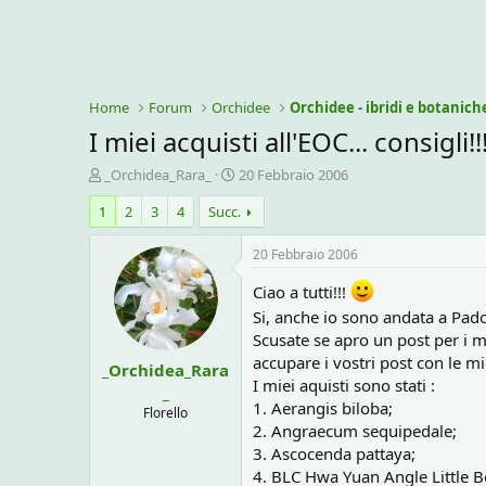
Home
Forum
Orchidee
Orchidee - ibridi e botanich
I miei acquisti all'EOC... consigli!!
C
D
_Orchidea_Rara_
20 Febbraio 2006
r
a
1
2
3
4
Succ.
e
t
a
a
t
d
20 Febbraio 2006
o
i
r
i
Ciao a tutti!!!
e
n
Si, anche io sono andata a Pado
D
i
Scusate se apro un post per i m
i
z
accupare i vostri post con le mie
_Orchidea_Rara
s
i
I miei aquisti sono stati :
c
o
_
1. Aerangis biloba;
u
Florello
s
2. Angraecum sequipedale;
s
3. Ascocenda pattaya;
i
4. BLC Hwa Yuan Angle Little B