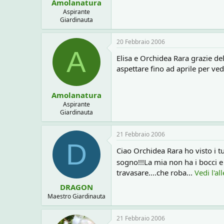
Amolanatura
Aspirante
Giardinauta
20 Febbraio 2006
A
Elisa e Orchidea Rara grazie d
aspettare fino ad aprile per ve
Amolanatura
Aspirante
Giardinauta
21 Febbraio 2006
D
Ciao Orchidea Rara ho visto i t
sogno!!!La mia non ha i bocci e
travasare....che roba...
Vedi l'a
DRAGON
Maestro Giardinauta
21 Febbraio 2006