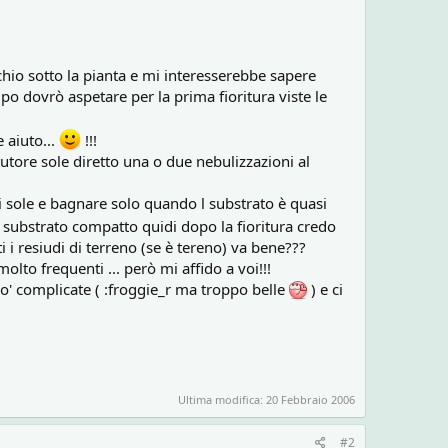
hio sotto la pianta e mi interesserebbe sapere
o dovrò aspetare per la prima fioritura viste le
 aiuto...
!!!
utore sole diretto una o due nebulizzazioni al
 sole e bagnare solo quando l substrato è quasi
ubstrato compatto quidi dopo la fioritura credo
 i resiudi di terreno (se è tereno) va bene???
lto frequenti ... però mi affido a voi!!!
o' complicate ( :froggie_r ma troppo belle
) e ci
Ultima modifica:
20 Febbraio 2006
#2