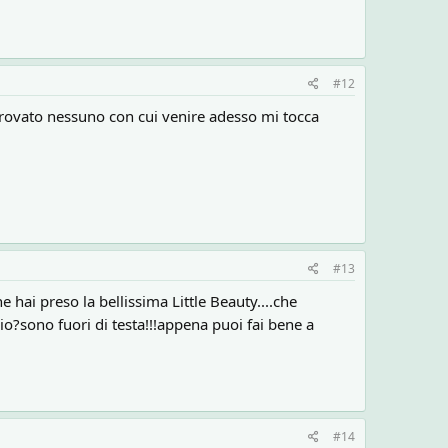
#12
trovato nessuno con cui venire adesso mi tocca
#13
e hai preso la bellissima Little Beauty....che
io?sono fuori di testa!!!appena puoi fai bene a
#14