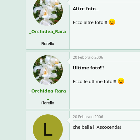
Altre foto...
Ecco altre foto!!!
_Orchidea_Rara
_
Florello
20 Febbraio 2006
Ultime foto!!!
Ecco le utlime foto!!!
_Orchidea_Rara
_
Florello
20 Febbraio 2006
L
che bella l' Ascocenda!