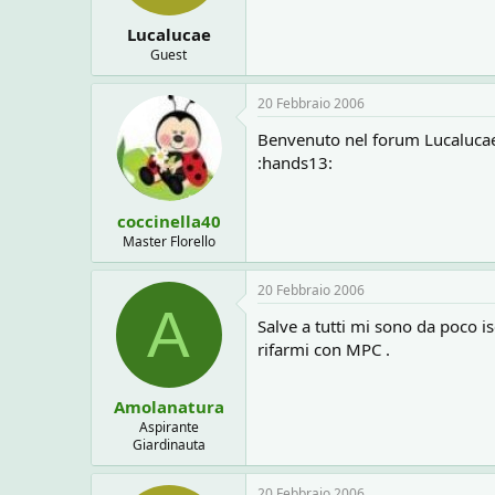
Lucalucae
Guest
20 Febbraio 2006
Benvenuto nel forum Lucalucae:f
:hands13:
coccinella40
Master Florello
20 Febbraio 2006
A
Salve a tutti mi sono da poco i
rifarmi con MPC .
Amolanatura
Aspirante
Giardinauta
20 Febbraio 2006