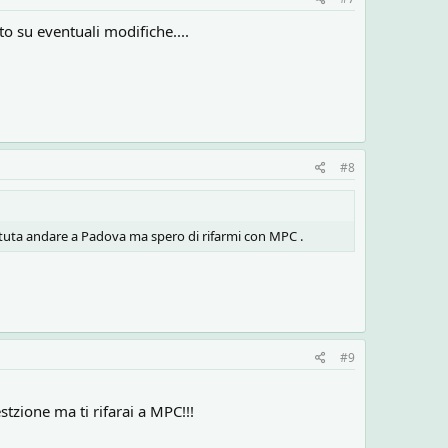
to su eventuali modifiche....
#8
potuta andare a Padova ma spero di rifarmi con MPC .
#9
tzione ma ti rifarai a MPC!!!