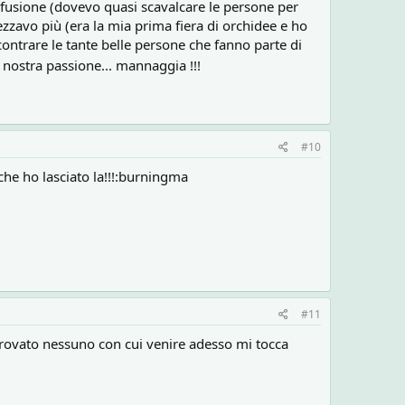
fusione (dovevo quasi scavalcare le persone per
zavo più (era la mia prima fiera di orchidee e ho
contrare le tante belle persone che fanno parte di
 nostra passione... mannaggia !!!
#10
che ho lasciato la!!!:burningma
#11
trovato nessuno con cui venire adesso mi tocca