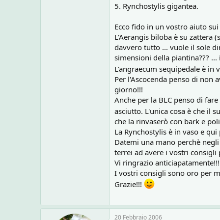
o
5. Rynchostylis gigantea.
n
e
Ecco fido in un vostro aiuto sui
L'Aerangis biloba è su zattera
davvero tutto ... vuole il sole
simensioni della piantina??? ..
L'angraecum sequipedale è in va
Per l'Ascocenda penso di non av
giorno!!!
Anche per la BLC penso di fare
asciutto. L'unica cosa è che il
che la rinvaserò con bark e poli
La Rynchostylis è in vaso e qui
Datemi una mano perchè negli a
terrei ad avere i vostri consigli
Vi ringrazio anticiapatamente!!!
I vostri consigli sono oro per m
Grazie!!!
20 Febbraio 2006