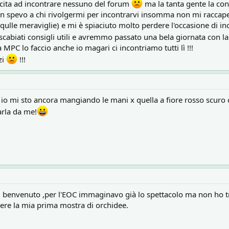
scita ad incontrare nessuno del forum
ma la tanta gente la con
n spevo a chi rivolgermi per incontrarvi insomma non mi raccapez
 qulle meraviglie) e mi è spiaciuto molto perdere l'occasione di in
scabiati consigli utili e avremmo passato una bela giornata con la
a MPC lo faccio anche io magari ci incontriamo tutti lì !!!
zi
!!!
io mi sto ancora mangiando le mani x quella a fiore rosso scuro 
arla da me!
el benvenuto ,per l'EOC immaginavo già lo spettacolo ma non ho 
dere la mia prima mostra di orchidee.