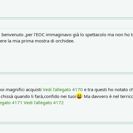
el benvenuto ,per l'EOC immaginavo già lo spettacolo ma non ho 
dere la mia prima mostra di orchidee.
uoi magnifici acquisti
Vedi l'allegato 4170
e tra questi ho notato ch
 chissà quando li farà,confido nei tuoi
Ma davvero è nel terricc
llegato 4171
Vedi l'allegato 4172