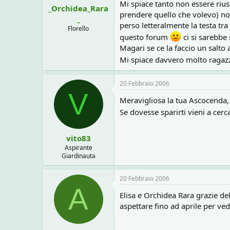
Mi spiace tanto non essere riu
_Orchidea_Rara
prendere quello che volevo) no
_
perso letteralmente la testa tra
Florello
questo forum
ci si sarebbe 
Magari se ce la faccio un salto 
Mi spiace davvero molto ragaz
20 Febbraio 2006
V
Meravigliosa la tua Ascocenda, 
Se dovesse sparirti vieni a cerc
vito83
Aspirante
Giardinauta
20 Febbraio 2006
A
Elisa e Orchidea Rara grazie d
aspettare fino ad aprile per ve