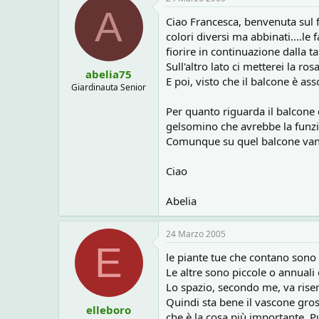
A
Ciao Francesca, benvenuta sul f
colori diversi ma abbinati....le
fiorire in continuazione dalla 
Sull'altro lato ci metterei la r
abelia75
E poi, visto che il balcone è ass
Giardinauta Senior
Per quanto riguarda il balcone d
gelsomino che avrebbe la funzi
Comunque su quel balcone vanno b
Ciao
Abelia
24 Marzo 2005
E
le piante tue che contano sono l
Le altre sono piccole o annuali 
Lo spazio, secondo me, va riserv
Quindi sta bene il vascone gross
elleboro
che è la cosa più importante. 