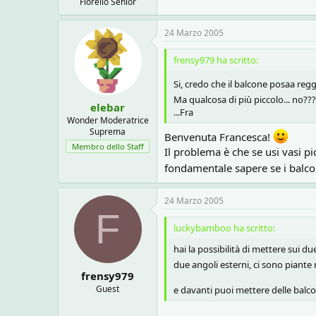
Florello Senior
24 Marzo 2005
frensy979 ha scritto:
Si, credo che il balcone posaa reg
Ma qualcosa di più piccolo... no??
elebar
...Fra
Wonder Moderatrice
Suprema
Benvenuta Francesca!
Membro dello Staff
Il problema è che se usi vasi pi
fondamentale sapere se i balco
24 Marzo 2005
F
luckybamboo ha scritto:
hai la possibilità di mettere sui d
due angoli esterni, ci sono piante 
frensy979
Guest
e davanti puoi mettere delle balco