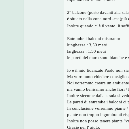
o
n
e
2° balcone (posto davanti alla sal
è situato nella zona nord -est (più 
Inoltre quando c' è il vento, li sof
Entrambe i balconi misurano:
lunghezza : 3,50 metri
larghezza : 1,50 metri
le pareti del muro sono bianche e s
Io e il mio fidanzato Paolo non si
Ma vorremmo chiedere consiglio a v
Noi vorremmo creare un ambiente ro
ma vanno benissimo anche fiori / f
Inoltre siccome dalla strada si ve
Le pareti di entrambe i balconi ci
In conclusione vorremmo piante / fio
piante non troppo ingombranti risp
Inoltre non posso tenere piante "ve
Grazie per l' aiuto.