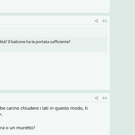
#3
ità? Il balcone ha la portata sufficiente?
#4
be carino chiudere i lati in questo modo, ti
7:
iera o un muretto?