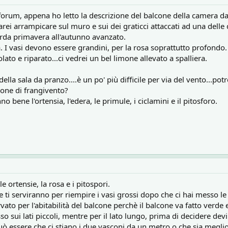
orum, appena ho letto la descrizione del balcone della camera da 
 farei arrampicare sul muro e sui dei graticci attaccati ad una dell
tarda primavera all'autunno avanzato.
osa. I vasi devono essere grandini, per la rosa soprattutto profondo.
olato e riparato...ci vedrei un bel limone allevato a spalliera.
ella sala da pranzo....è un po' più difficile per via del vento...pot
one di frangivento?
ene l'ortensia, l'edera, le primule, i ciclamini e il pitosforo.
e ortensie, la rosa e i pitospori.
e ti serviranno per riempire i vasi grossi dopo che ci hai messo le
ato per l'abitabilità del balcone perchè il balcone va fatto verde 
o sui lati piccoli, mentre per il lato lungo, prima di decidere devi 
Può essere che ci stiano i due vasconi da un metro o che sia meg