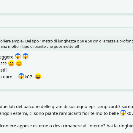
 fioriere ampie? Del tipo 1metro di lunghezza x 50 e 50 cm di altezza e profond
na molto il tipo di piante che puoi mettere!!
 reggere
o???
sti?
i dare....
k07:
i due lati del balcone delle grate di sostegno epr rampicanti? sareb
ngoli esterni, ci sono piante rampicanti fiorite molto belle
k0
lconiere appese esterne o devi rimanere all'interno? hai la ringh