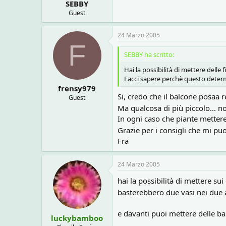
SEBBY
Guest
24 Marzo 2005
F
SEBBY ha scritto:
Hai la possibilità di mettere delle
Facci sapere perchè questo determi
frensy979
Si, credo che il balcone posaa
Guest
Ma qualcosa di più piccolo... n
In ogni caso che piante mettere
Grazie per i consigli che mi puo
Fra
24 Marzo 2005
hai la possibilità di mettere su
basterebbero due vasi nei due a
e davanti puoi mettere delle ba
luckybamboo