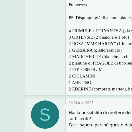
Francesca
PS: Dispongo già di alcune piante, 
4 PRIMULE x POLYANTHA (già sist
3 ORTENSIE (2 bianche e 1 blu)
2 ROSA "MME HARDY" (1 bianca 
1 GERBERA (giallo/arancio)
2 MARGHERITE (bianche.... che si
2 piantine di FRAGOLE di tipo sel
2 PITTOSPORUM
2 CICLAMINI
1 ABETINO
2 EDERINE (comprate martedi, hann
24 Marzo 2005
S
Hai la possibilità di mettere de
sufficiente?
Facci sapere perchè questo dete