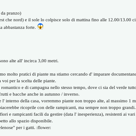
a da pranzo)
est che nord) e il sole lo colpisce solo di mattina fino alle 12.00/13.00 ci
fia abbastanza forte.
ono alte all' incirca 3,00 metri.
amo molto pratici di piante ma stiamo cercando d' imparare documentandoc
oi per la scelta delle piante.
mantico e di campagna nello stesso tempo, dove ci sia del verde tutto l'
rutti e bacche anche in autunno / inverno.
de l' interno della casa, vorremmo piante non troppo alte, al massimo 1 m
 piacerebbe ricoprile con delle rampicanti, ma sempre non troppo grandi.
ri e rampicanti facili da gestire (data l' inesperienza), resistenti ai vari 
etto allo spazio disponibile.
lenose" per i gatti. :flower: