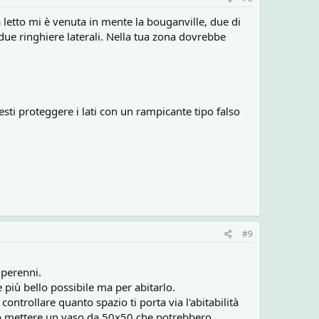
letto mi è venuta in mente la bouganville, due di
e due ringhiere laterali. Nella tua zona dovrebbe
resti proteggere i lati con un rampicante tipo falso
#9
 perenni.
e più bello possibile ma per abitarlo.
controllare quanto spazio ti porta via l'abitabilità
lio mettere un vaso da 50x50 che potrebbero