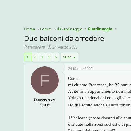
Home
Forum
Il Giardinaggio
Giardinaggio
Due balconi da arredare
C
D
frensy979
24 Marzo 2005
r
a
1
2
3
4
5
Succ.
e
t
a
a
t
d
24 Marzo 2005
o
i
F
r
i
Ciao,
e
n
mi chiamo Francesca, ho 25 anni e 
D
i
Abito in un appartamento non molto 
i
z
Volevo chiedervi dei consigli su c
frensy979
s
i
c
o
Guest
Ho già scritto anche su altri forum
u
s
1° balcone (posto davanti alla cam
s
è situato nella zona sud-est e ci pic
i
Riparato dal vento. :cool2: