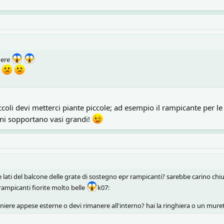
gere
?
ccoli devi metterci piante piccole; ad esempio il rampicante per le 
ni sopportano vasi grandi!
ue lati del balcone delle grate di sostegno epr rampicanti? sarebbe carino chi
rampicanti fiorite molto belle
k07:
niere appese esterne o devi rimanere all'interno? hai la ringhiera o un mure