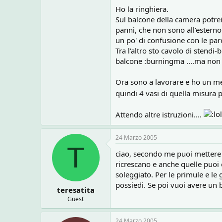
Ho la ringhiera.
Sul balcone della camera potrei
panni, che non sono all'esterno 
un po' di confusione con le par
Tra l'altro sto cavolo di stend
balcone :burningma ....ma non pe
Ora sono a lavorare e ho un met
quindi 4 vasi di quella misura p
Attendo altre istruzioni....
24 Marzo 2005
T
ciao, secondo me puoi mettere l
ricrescano e anche quelle puoi e
soleggiato. Per le primule e le
possiedi. Se poi vuoi avere un b
teresatita
Guest
24 Marzo 2005