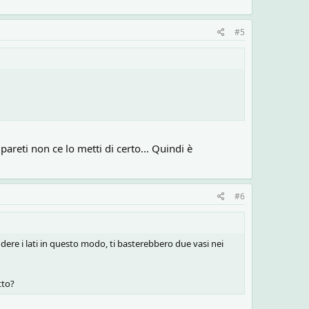
#5
pareti non ce lo metti di certo... Quindi è
#6
udere i lati in questo modo, ti basterebbero due vasi nei
tto?