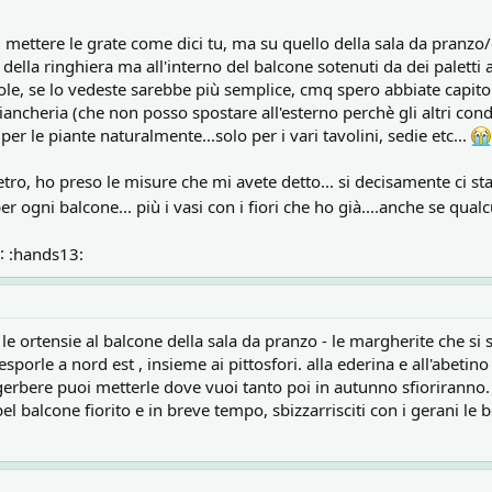
 mettere le grate come dici tu, ma su quello della sala da pranzo/
della ringhiera ma all'interno del balcone sotenuti da dei paletti a
ole, se lo vedeste sarebbe più semplice, cmq spero abbiate capito.
i-biancheria (che non posso spostare all'esterno perchè gli altri c
r le piante naturalmente...solo per i vari tavolini, sedie etc...
ro, ho preso le misure che mi avete detto... si decisamente ci sta
er ogni balcone... più i vasi con i fiori che ho già....anche se qua
:hands13:
e ortensie al balcone della sala da pranzo - le margherite che si 
sporle a nord est , insieme ai pittosfori. alla ederina e all'abetin
 gerbere puoi metterle dove vuoi tanto poi in autunno sfioriranno
el balcone fiorito e in breve tempo, sbizzarrisciti con i gerani le b