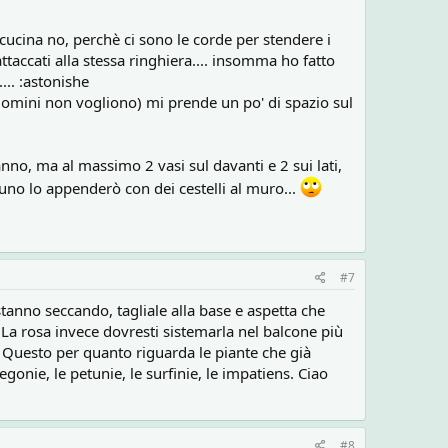
cucina no, perchè ci sono le corde per stendere i
ttaccati alla stessa ringhiera.... insomma ho fatto
... :astonishe
ondomini non vogliono) mi prende un po' di spazio sul
nno, ma al massimo 2 vasi sul davanti e 2 sui lati,
lcuno lo appenderò con dei cestelli al muro...
#7
stanno seccando, tagliale alla base e aspetta che
o La rosa invece dovresti sistemarla nel balcone più
. Questo per quanto riguarda le piante che già
egonie, le petunie, le surfinie, le impatiens. Ciao
#8