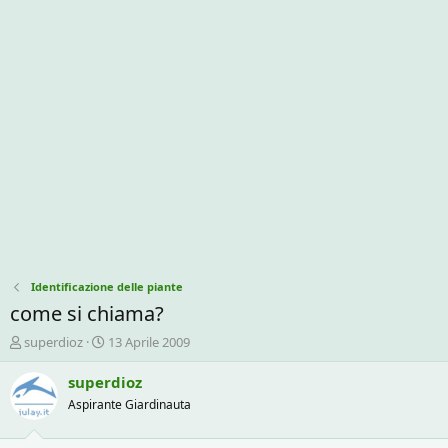
Identificazione delle piante
come si chiama?
C
D
superdioz
13 Aprile 2009
r
a
e
t
superdioz
a
a
Aspirante Giardinauta
t
d
o
i