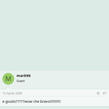
mark96
M
Guest
13 Aprile 2009
#7
e giusto?????wow che bravo!!!!!!!!!!!