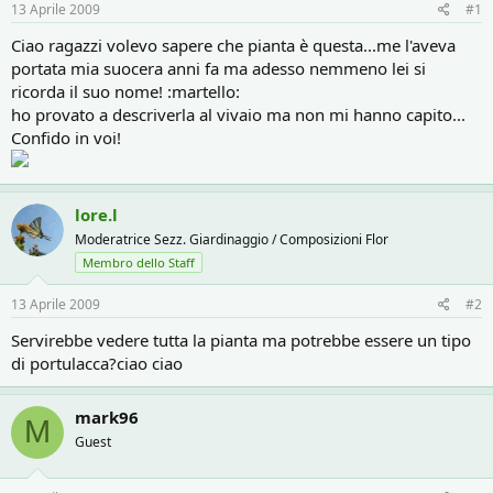
r
i
13 Aprile 2009
#1
e
n
D
i
Ciao ragazzi volevo sapere che pianta è questa...me l'aveva
i
z
portata mia suocera anni fa ma adesso nemmeno lei si
s
i
ricorda il suo nome! :martello:
c
o
ho provato a descriverla al vivaio ma non mi hanno capito...
u
Confido in voi!
s
s
i
o
lore.l
n
e
Moderatrice Sezz. Giardinaggio / Composizioni Flor
Membro dello Staff
13 Aprile 2009
#2
Servirebbe vedere tutta la pianta ma potrebbe essere un tipo
di portulacca?ciao ciao
mark96
M
Guest