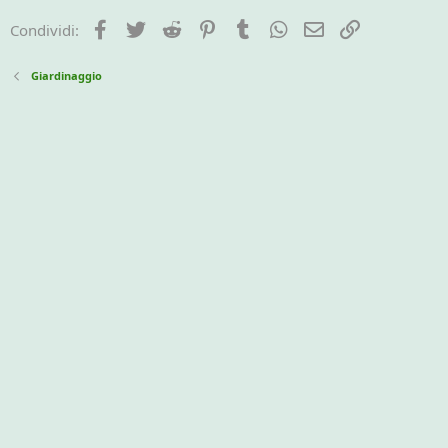
Facebook
Twitter
Reddit
Pinterest
Tumblr
WhatsApp
e-mail
Link
Condividi:
Giardinaggio