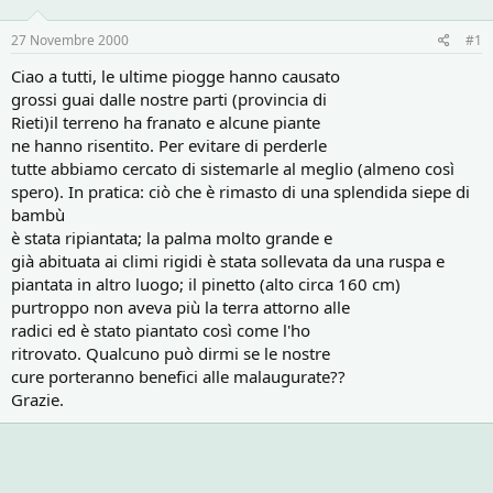
o
i
r
i
27 Novembre 2000
#1
e
n
D
i
Ciao a tutti, le ultime piogge hanno causato
i
z
grossi guai dalle nostre parti (provincia di
s
i
Rieti)il terreno ha franato e alcune piante
c
o
ne hanno risentito. Per evitare di perderle
u
tutte abbiamo cercato di sistemarle al meglio (almeno così
s
spero). In pratica: ciò che è rimasto di una splendida siepe di
s
i
bambù
o
è stata ripiantata; la palma molto grande e
n
già abituata ai climi rigidi è stata sollevata da una ruspa e
e
piantata in altro luogo; il pinetto (alto circa 160 cm)
purtroppo non aveva più la terra attorno alle
radici ed è stato piantato così come l'ho
ritrovato. Qualcuno può dirmi se le nostre
cure porteranno benefici alle malaugurate??
Grazie.