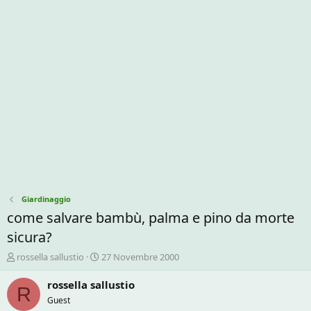
Giardinaggio
come salvare bambù, palma e pino da morte
sicura?
C
D
rossella sallustio
27 Novembre 2000
r
a
e
t
rossella sallustio
R
a
a
Guest
t
d