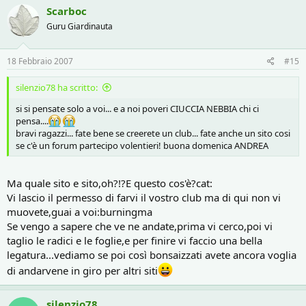
Scarboc
Guru Giardinauta
18 Febbraio 2007
#15
silenzio78 ha scritto:
si si pensate solo a voi... e a noi poveri CIUCCIA NEBBIA chi ci
pensa....
bravi ragazzi... fate bene se creerete un club... fate anche un sito cosi
se c'è un forum partecipo volentieri! buona domenica ANDREA
Ma quale sito e sito,oh?!?E questo cos'è?cat:
Vi lascio il permesso di farvi il vostro club ma di qui non vi
muovete,guai a voi:burningma
Se vengo a sapere che ve ne andate,prima vi cerco,poi vi
taglio le radici e le foglie,e per finire vi faccio una bella
legatura...vediamo se poi così bonsaizzati avete ancora voglia
di andarvene in giro per altri siti
silenzio78