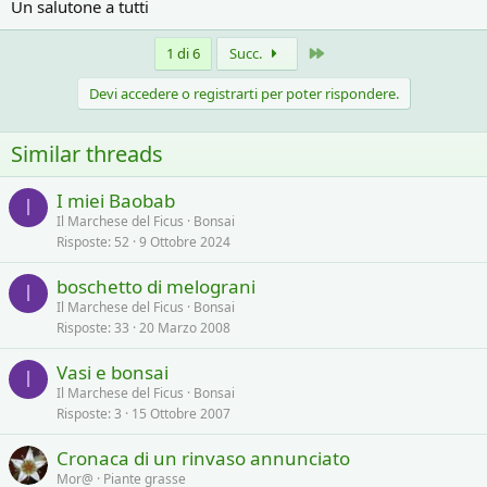
Un salutone a tutti
Ultimo
1 di 6
Succ.
Devi accedere o registrarti per poter rispondere.
Similar threads
I miei Baobab
I
Il Marchese del Ficus
Bonsai
Risposte
52
9 Ottobre 2024
boschetto di melograni
I
Il Marchese del Ficus
Bonsai
Risposte
33
20 Marzo 2008
Vasi e bonsai
I
Il Marchese del Ficus
Bonsai
Risposte
3
15 Ottobre 2007
Cronaca di un rinvaso annunciato
Mor@
Piante grasse