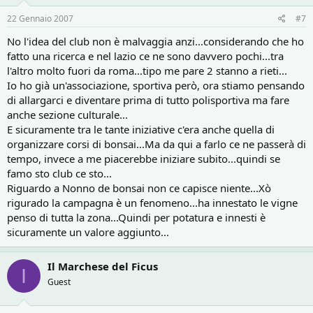
22 Gennaio 2007
#7
No l'idea del club non è malvaggia anzi...considerando che ho
fatto una ricerca e nel lazio ce ne sono davvero pochi...tra
l'altro molto fuori da roma...tipo me pare 2 stanno a rieti...
Io ho già un'associazione, sportiva però, ora stiamo pensando
di allargarci e diventare prima di tutto polisportiva ma fare
anche sezione culturale...
E sicuramente tra le tante iniziative c'era anche quella di
organizzare corsi di bonsai...Ma da qui a farlo ce ne passerà di
tempo, invece a me piacerebbe iniziare subito...quindi se
famo sto club ce sto...
Riguardo a Nonno de bonsai non ce capisce niente...Xò
rigurado la campagna è un fenomeno...ha innestato le vigne
penso di tutta la zona...Quindi per potatura e innesti è
sicuramente un valore aggiunto...
Il Marchese del Ficus
I
Guest