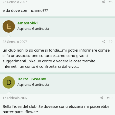
22 Gennaio 2007
#8
e da dove cominciamo???
emastokki
E
Aspirante Giardinauta
22 Gennaio 2007
#9
un club non lo so come si fonda...mi potrei informare comse
si fa un'associazione culturale...cmq sono graditi
suggerimenti...xke un conto è vedere le cose tramite
internet...un conto è confrontarci dal vivo...
Darta...Green!!!
D
Aspirante Giardinauta
17 Febbraio 2007
#10
Bella l'idea del club! Se dovesse concretizzarsi mi piacerebbe
partecipare! :flower: