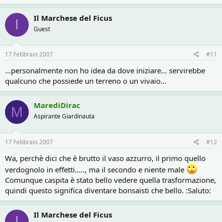
Il Marchese del Ficus
I
Guest
17 Febbraio 2007
#11
...personalmente non ho idea da dove iniziare... servirebbe
qualcuno che possiede un terreno o un vivaio...
MarediDirac
M
Aspirante Giardinauta
17 Febbraio 2007
#12
Wa, perchè dici che è brutto il vaso azzurro, il primo quello
verdognolo in effetti....., ma il secondo e niente male
Comunque caspita è stato bello vedere quella trasformazione,
quindi questo significa diventare bonsaisti che bello. :Saluto:
Il Marchese del Ficus
I