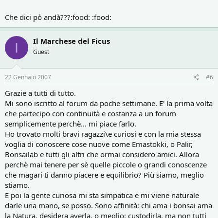
Che dici pò andà???:food: :food:
Il Marchese del Ficus
I
Guest
22 Gennaio 2007
#6
Grazie a tutti di tutto.
Mi sono iscritto al forum da poche settimane. E' la prima volta
che partecipo con continuità e costanza a un forum
semplicemente perchè... mi piace farlo.
Ho trovato molti bravi ragazzi\e curiosi e con la mia stessa
voglia di conoscere cose nuove come Emastokki, o Palir,
Bonsailab e tutti gli altri che ormai considero amici. Allora
perchè mai tenere per sè quelle piccole o grandi conoscenze
che magari ti danno piacere e equilibrio? Più siamo, meglio
stiamo.
E poi la gente curiosa mi sta simpatica e mi viene naturale
darle una mano, se posso. Sono affinità: chi ama i bonsai ama
la Natura, desidera averla, o meglio: custodirla, ma non tutti