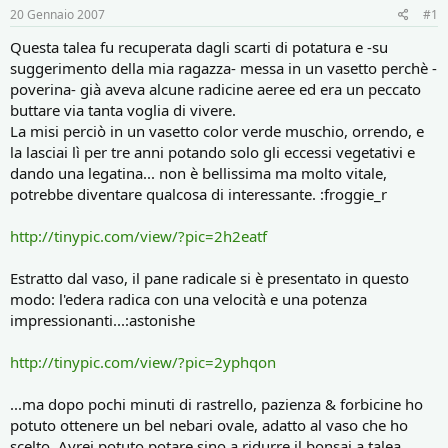
r
i
20 Gennaio 2007
#1
e
n
D
i
Questa talea fu recuperata dagli scarti di potatura e -su
i
z
suggerimento della mia ragazza- messa in un vasetto perchè -
s
i
poverina- già aveva alcune radicine aeree ed era un peccato
c
o
buttare via tanta voglia di vivere.
u
s
La misi perciò in un vasetto color verde muschio, orrendo, e
s
la lasciai lì per tre anni potando solo gli eccessi vegetativi e
i
dando una legatina... non è bellissima ma molto vitale,
o
potrebbe diventare qualcosa di interessante. :froggie_r
n
e
http://tinypic.com/view/?pic=2h2eatf
Estratto dal vaso, il pane radicale si è presentato in questo
modo: l'edera radica con una velocità e una potenza
impressionanti...:astonishe
http://tinypic.com/view/?pic=2yphqon
...ma dopo pochi minuti di rastrello, pazienza & forbicine ho
potuto ottenere un bel nebari ovale, adatto al vaso che ho
scelto. Avrei potuto potare sino a ridurre il bonsai a talea