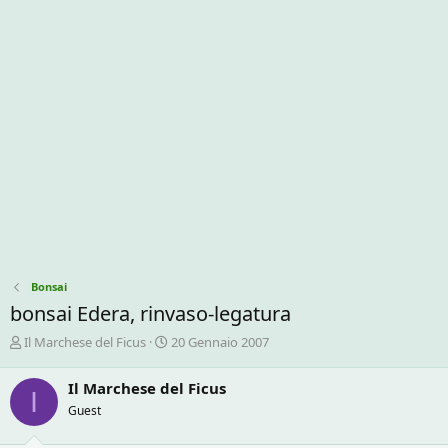
Bonsai
bonsai Edera, rinvaso-legatura
C
D
Il Marchese del Ficus
20 Gennaio 2007
r
a
e
t
Il Marchese del Ficus
I
a
a
Guest
t
d
o
i