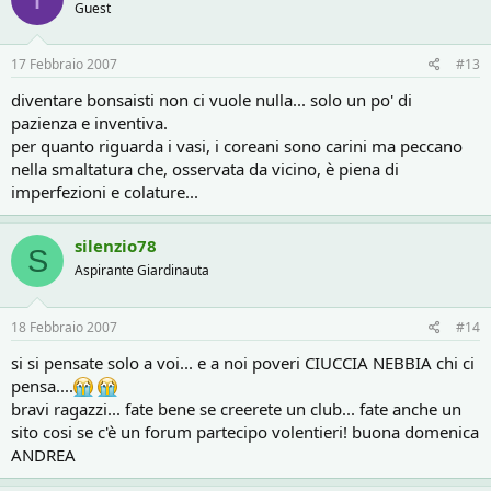
Guest
17 Febbraio 2007
#13
diventare bonsaisti non ci vuole nulla... solo un po' di
pazienza e inventiva.
per quanto riguarda i vasi, i coreani sono carini ma peccano
nella smaltatura che, osservata da vicino, è piena di
imperfezioni e colature...
silenzio78
S
Aspirante Giardinauta
18 Febbraio 2007
#14
si si pensate solo a voi... e a noi poveri CIUCCIA NEBBIA chi ci
pensa....
bravi ragazzi... fate bene se creerete un club... fate anche un
sito cosi se c'è un forum partecipo volentieri! buona domenica
ANDREA