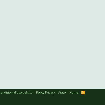
condizioni d'uso del sito
Policy Privacy
Aiuto
Home
R
S
S