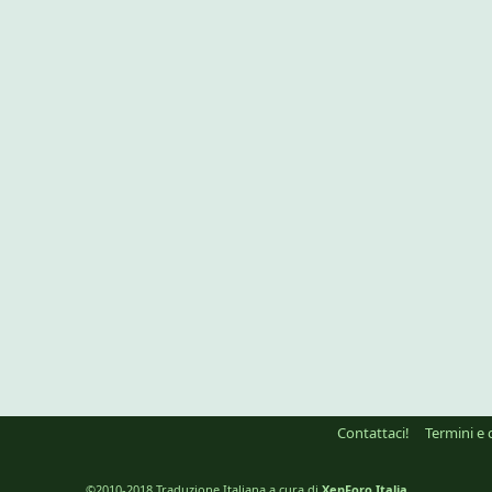
Contattaci!
Termini e 
©2010-2018 Traduzione Italiana a cura di
XenForo Italia