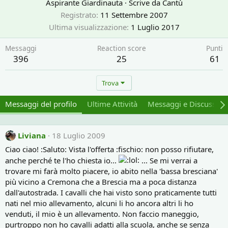
Aspirante Giardinauta
·
Scrive da
Cantù
Registrato
11 Settembre 2007
Ultima visualizzazione
1 Luglio 2017
Messaggi
Reaction score
Punti
396
25
61
Trova
Messaggi del profilo
Ultime Attività
Messaggi e Discussion
Liviana
18 Luglio 2009
Ciao ciao! :Saluto: Vista l'offerta :fischio: non posso rifiutare,
anche perché te l'ho chiesta io...
... Se mi verrai a
trovare mi farà molto piacere, io abito nella 'bassa bresciana'
più vicino a Cremona che a Brescia ma a poca distanza
dall'autostrada. I cavalli che hai visto sono praticamente tutti
nati nel mio allevamento, alcuni li ho ancora altri li ho
venduti, il mio è un allevamento. Non faccio maneggio,
purtroppo non ho cavalli adatti alla scuola, anche se senza