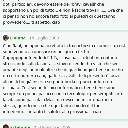
doti particolari, devono essere dei 'bravi cavalli' che
sopportano un po' di tutto... e non è facile trovarli..... Ora che
ci penso non ho ancora fatto foto ai puledri di quest'anno,
provvederò.... ti aspetto, ciao
Liviana
18 Luglio 2009
Ciao Raul, ho appena accettato la tua richiesta di amicizia, così
sono venuta a curiosare un po' qui da te, ho
0ppppppppofdeddddd111\, scusa ha scritto il mio gattino
sfrecciando sulla tastiera.... stavo dicendo, ho visto che sei
amante degli animali oltre che di giardinaggio, bene io ne ho
un certo numero cani, gatti e... cavalli, te li presenterò, anzi
alcuni li ho già inseriti su photobucket, puoi dar loro un
occhiata. Così sei un tecnico informatico, bene bene sono
sempre un po nei pasticci con la tecnologia, per semplificarmi
la vita sono passata a Mac ma riesco ad incartonarmi lo
stesso, quindi mi sa che ogni tanto chiederò il tuo
intervento.... intanto ti saluto, alla prossima... ciao
artemide
25 Dicembre 2008