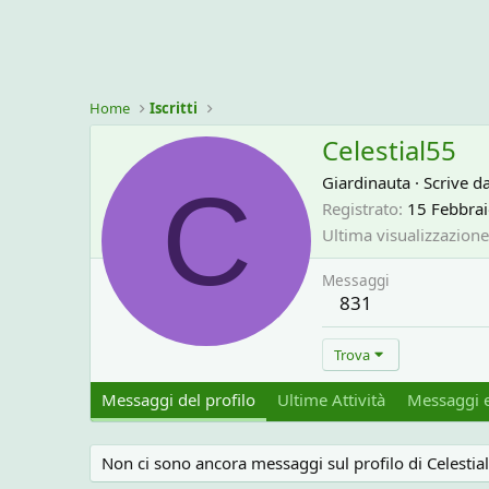
Home
Iscritti
Celestial55
C
Giardinauta
·
Scrive d
Registrato
15 Febbra
Ultima visualizzazione
Messaggi
831
Trova
Messaggi del profilo
Ultime Attività
Messaggi e
Non ci sono ancora messaggi sul profilo di Celestia