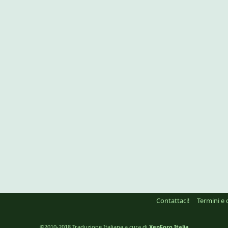
Contattaci!
Termini e 
©2010-2018 Traduzione Italiana a cura di
XenForo Italia