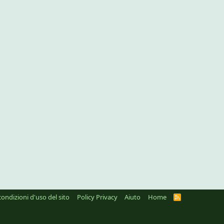
condizioni d'uso del sito
Policy Privacy
Aiuto
Home
R
S
S