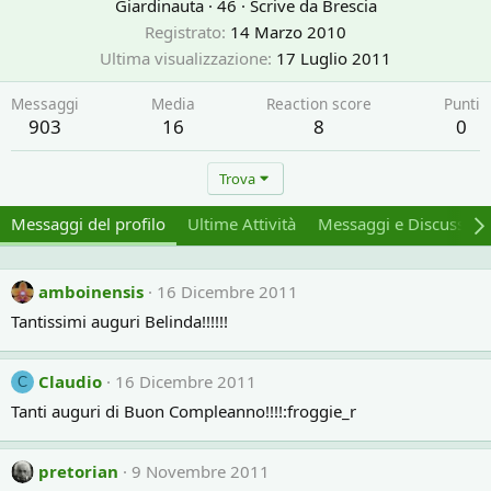
Giardinauta
·
46
·
Scrive da
Brescia
Registrato
14 Marzo 2010
Ultima visualizzazione
17 Luglio 2011
Messaggi
Media
Reaction score
Punti
903
16
8
0
Trova
Messaggi del profilo
Ultime Attività
Messaggi e Discussion
amboinensis
16 Dicembre 2011
Tantissimi auguri Belinda!!!!!!
Claudio
16 Dicembre 2011
C
Tanti auguri di Buon Compleanno!!!!:froggie_r
pretorian
9 Novembre 2011