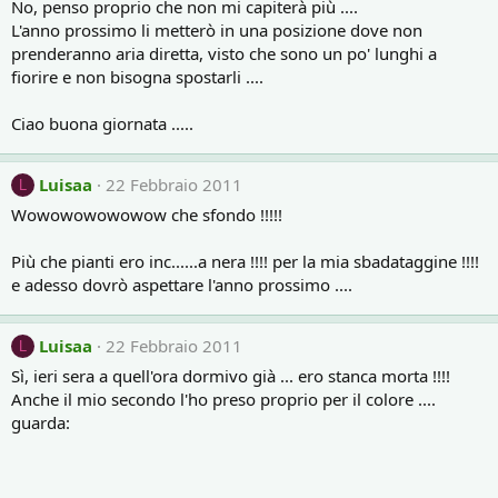
No, penso proprio che non mi capiterà più ....
L'anno prossimo li metterò in una posizione dove non
prenderanno aria diretta, visto che sono un po' lunghi a
fiorire e non bisogna spostarli ....
Ciao buona giornata .....
Luisaa
22 Febbraio 2011
L
Wowowowowowow che sfondo !!!!!
Più che pianti ero inc......a nera !!!! per la mia sbadataggine !!!!
e adesso dovrò aspettare l'anno prossimo ....
Luisaa
22 Febbraio 2011
L
Sì, ieri sera a quell'ora dormivo già ... ero stanca morta !!!!
Anche il mio secondo l'ho preso proprio per il colore ....
guarda: