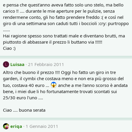
e pensa che quest'anno aveva fatto solo uno stelo, ma bello
carico !! .... durante le mie aperture per le pulizie, senza
rendermene conto, gli ho fatto prendere freddo :( e così nel
giro di una settimana son caduti tutti i boccioli :cry: purtroppo
......
Hai ragione spesso sono trattati male e diventano brutti, ma
piuttosto di abbassare il prezzo li buttano via !!!!!!
Ciao :)
Luisaa
21 Febbraio 2011
L
Altro che buono il prezzo !!!! Oggi ho fatto un giro in tre
garden, il cymbi che costava meno e non era più grosso del
tuo, costava 40 euro ...
anche a me l'anno scorso è andata
bene, i miei due li ho fortunatamente trovati scontati sui
25/30 euro l'uno ....
Ciao .... buona serata
eriqa
1 Gennaio 2011