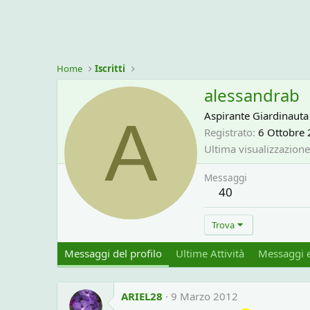
Home
Iscritti
alessandrab
A
Aspirante Giardinauta
Registrato
6 Ottobre
Ultima visualizzazione
Messaggi
40
Trova
Messaggi del profilo
Ultime Attività
Messaggi e
ARIEL28
9 Marzo 2012