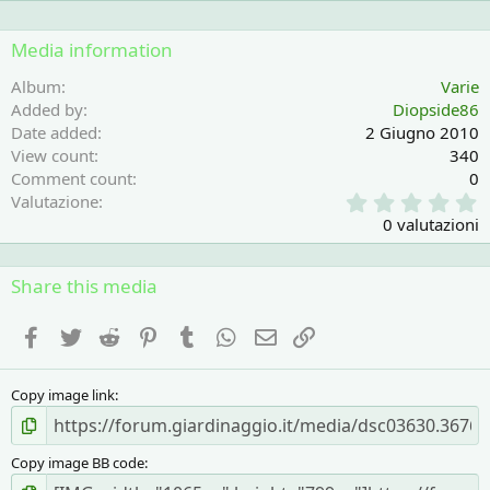
Media information
Album
Varie
Added by
Diopside86
Date added
2 Giugno 2010
View count
340
Comment count
0
0
Valutazione
,
0 valutazioni
0
0
s
Share this media
t
e
Facebook
Twitter
Reddit
Pinterest
Tumblr
WhatsApp
e-mail
Link
l
l
a
Copy image link
(
e
)
Copy image BB code