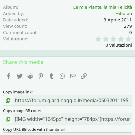
Album
Le mie Piante, la mia Felicità
Added by
Hibotan
Date added
3 Aprile 2011
View count
279
Comment count
0
0
Valutazione
,
0 valutazioni
0
0
s
Share this media
t
e
Facebook
Twitter
Reddit
Pinterest
Tumblr
WhatsApp
e-mail
Link
l
l
a
Copy image link
(
e
)
Copy image BB code
Copy URL BB code with thumbnail