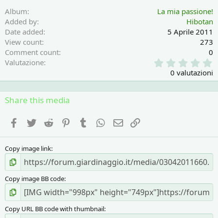
Album
La mia passione!
Added by
Hibotan
Date added
5 Aprile 2011
View count
273
Comment count
0
0
Valutazione
,
0 valutazioni
0
0
s
Share this media
t
e
Facebook
Twitter
Reddit
Pinterest
Tumblr
WhatsApp
e-mail
Link
l
l
a
Copy image link
(
e
)
Copy image BB code
Copy URL BB code with thumbnail